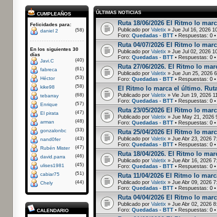
ÚLTIMAS NOTICIAS
CUMPLEAÑOS
Ruta 18/06/2026 El Ritmo lo marc
Felicidades para:
Publicado por
Valetix
» Jue Jul 16, 2026 1
(58)
daniel 2
Foro:
Quedadas - BTT
• Respuestas:
0
•
Ruta 04/07/2026 El Ritmo lo marc
En los siguientes 30
Publicado por
Valetix
» Jue Jul 02, 2026 1
días
Foro:
Quedadas - BTT
• Respuestas:
0
•
(40)
Javi.C
Ruta 27/06/2026. El Ritmo lo marc
(61)
fabreca
Publicado por
Valetix
» Jue Jun 25, 2026 
(53)
Héctor
Foro:
Quedadas - BTT
• Respuestas:
0
•
(58)
kike98
El Ritmo lo marca el último. Rut
(68)
Publicado por
Valetix
» Vie Jun 19, 2026 1
tebarray
Foro:
Quedadas - BTT
• Respuestas:
0
•
(57)
Enrique
Ruta 23/05/2026 El Ritmo lo marc
(47)
El pirata
Publicado por
Valetix
» Jue May 21, 2026 
(48)
arman
Foro:
Quedadas - BTT
• Respuestas:
0
•
(33)
gonzalonbc
Ruta 25/04/2026 El Ritmo lo marca
(43)
Publicado por
Valetix
» Jue Abr 23, 2026 7
nand0fer
Foro:
Quedadas - BTT
• Respuestas:
0
•
(47)
Rubén Mister
Ruta 18/04/2026. El Ritmo lo marc
(46)
david.parra
Publicado por
Valetix
» Jue Abr 16, 2026 7
(45)
ulises1981
Foro:
Quedadas - BTT
• Respuestas:
0
•
(51)
cabiar75
Ruta 11/04/2026 El Ritmo lo marca
(44)
Publicado por
Valetix
» Jue Abr 09, 2026 7
Chely
Foro:
Quedadas - BTT
• Respuestas:
0
•
Ruta 04/04/2026 El Ritmo lo marc
Publicado por
Valetix
» Jue Abr 02, 2026 8
Foro:
Quedadas - BTT
• Respuestas:
0
•
CALENDARIO