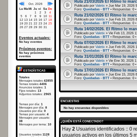
Ruta 21/03/2026 El Ritmo lo marc
Oct. 2026
Publicado por
Valetix
» Jue Mar 19, 2026 
Lu
Ma
Mi
Ju
vi
Sa
Do
Foro:
Quedadas - BTT
• Respuestas:
0
•
1
2
3
4
Ruta 21/02/2026 El Ritmo lo marc
5
6
7
8
9
10
11
Publicado por
Valetix
» Jue Feb 19, 2026 
12
13
14
15
16
17
18
Foro:
Quedadas - BTT
• Respuestas:
0
•
19
20
21
22
23
24
25
26
27
28
29
30
31
Ruta 14/02/2026. El Ritmo lo marc
Publicado por
Valetix
» Vie Feb 13, 2026 1
Foro:
Quedadas - BTT
• Respuestas:
0
•
Eventos actuales:
No hay eventos
Ruta 07/02/2026 El Ritmo lo marc
Publicado por
Valetix
» Jue Feb 05, 2026 
Próximos eventos:
Foro:
Quedadas - BTT
• Respuestas:
0
•
No hay próximos
Ruta 31/01/2026 El Ritmo lo marca
eventos
Publicado por
Valetix
» Vie Ene 30, 2026 1
Foro:
Quedadas - BTT
• Respuestas:
0
•
Ruta 17/01/2026 El Ritmo lo marc
ESTADÍSTICAS
Publicado por
Valetix
» Jue Ene 15, 2026 
Totales
Foro:
Quedadas - BTT
• Respuestas:
0
•
Mensajes totales
42855
Temas totales
4406
Anuncios totales:
1
Fijos totales:
13
Adjuntos totales:
2965
ENCUESTAS
Temas por día:
1
Mensajes por día:
8
No hay encuestas disponibles
Usuarios por día:
0
Temas por usuario:
4
Mensajes por usuario:
38
¿QUIÉN ESTÁ CONECTADO?
Mensajes por tema:
10
Hay
2
Usuarios identificados :: 0 r
usuarios activos en los últimos 5 
Usuarios totales
1128