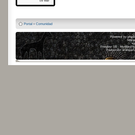
09 Mar
Powered by
Board3
Portal
»
Comunidad
Powered by
php
Strea
sp
Prosilver SE - Modified 
Traducción al españ