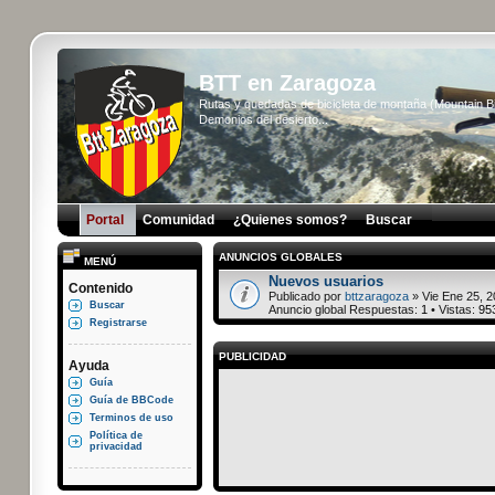
BTT en Zaragoza
Rutas y quedadas de bicicleta de montaña (Mountain 
Demonios del desierto...
Portal
Comunidad
¿Quienes somos?
Buscar
ANUNCIOS GLOBALES
MENÚ
Nuevos usuarios
Contenido
Publicado por
bttzaragoza
» Vie Ene 25, 2
Buscar
Anuncio global Respuestas:
1
• Vistas:
95
Registrarse
PUBLICIDAD
Ayuda
Guía
Guía de BBCode
Terminos de uso
Política de
privacidad