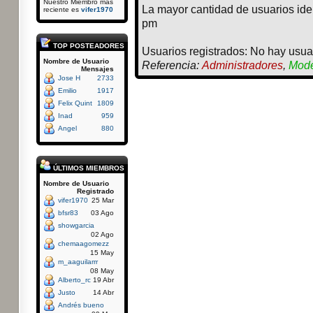
Nuestro Miembro más
La mayor cantidad de usuarios ide
reciente es
vifer1970
pm
TOP POSTEADORES
Usuarios registrados: No hay usuar
Nombre de Usuario
Referencia:
Administradores
,
Mode
Mensajes
Jose H
2733
Emilio
1917
Felix Quint
1809
Inad
959
Angel
880
ÚLTIMOS MIEMBROS
Nombre de Usuario
Registrado
vifer1970
25 Mar
bfsr83
03 Ago
showgarcia
02 Ago
chemaagomezz
15 May
m_aaguilarrr
08 May
Alberto_rc
19 Abr
Justo
14 Abr
Andrés bueno