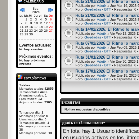
Ruta 21/03/2026 El Ritmo lo marc
CALENDARIO
Publicado por
Valetix
» Jue Mar 19, 2026 
Sep.
Foro:
Quedadas - BTT
• Respuestas:
0
•
2026
Ruta 21/02/2026 El Ritmo lo marc
Lu
Ma
Mi
Ju
vi
Sa
Do
1
2
3
4
5
6
Publicado por
Valetix
» Jue Feb 19, 2026 
7
8
9
10
11
12
13
Foro:
Quedadas - BTT
• Respuestas:
0
•
14
15
16
17
18
19
20
Ruta 14/02/2026. El Ritmo lo marc
21
22
23
24
25
26
27
Publicado por
Valetix
» Vie Feb 13, 2026 1
28
29
30
Foro:
Quedadas - BTT
• Respuestas:
0
•
Ruta 07/02/2026 El Ritmo lo marc
Eventos actuales:
Publicado por
Valetix
» Jue Feb 05, 2026 
No hay eventos
Foro:
Quedadas - BTT
• Respuestas:
0
•
Próximos eventos:
Ruta 31/01/2026 El Ritmo lo marca
No hay próximos
Publicado por
Valetix
» Vie Ene 30, 2026 1
eventos
Foro:
Quedadas - BTT
• Respuestas:
0
•
Ruta 17/01/2026 El Ritmo lo marc
Publicado por
Valetix
» Jue Ene 15, 2026 
ESTADÍSTICAS
Foro:
Quedadas - BTT
• Respuestas:
0
•
Totales
Mensajes totales
42855
Temas totales
4406
Anuncios totales:
1
Fijos totales:
13
Adjuntos totales:
2965
ENCUESTAS
No hay encuestas disponibles
Temas por día:
1
Mensajes por día:
8
Usuarios por día:
0
Temas por usuario:
4
¿QUIÉN ESTÁ CONECTADO?
Mensajes por usuario:
38
En total hay
1
Usuario identificad
Mensajes por tema:
10
en usuarios activos en los últim