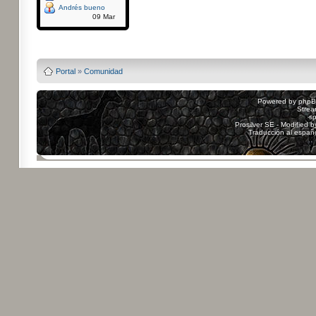
Andrés bueno
09 Mar
Powered by
Board3
Portal
»
Comunidad
Powered by
php
Strea
sp
Prosilver SE - Modified 
Traducción al españ