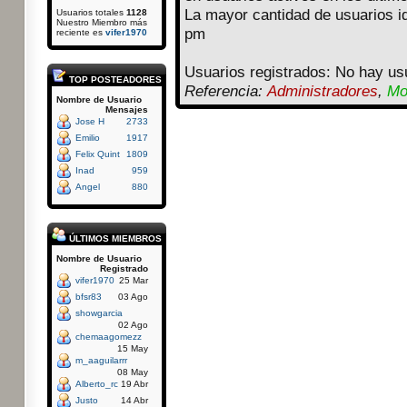
La mayor cantidad de usuarios i
Usuarios totales
1128
Nuestro Miembro más
pm
reciente es
vifer1970
Usuarios registrados: No hay usu
TOP POSTEADORES
Referencia:
Administradores
,
Mo
Nombre de Usuario
Mensajes
Jose H
2733
Emilio
1917
Felix Quint
1809
Inad
959
Angel
880
ÚLTIMOS MIEMBROS
Nombre de Usuario
Registrado
vifer1970
25 Mar
bfsr83
03 Ago
showgarcia
02 Ago
chemaagomezz
15 May
m_aaguilarrr
08 May
Alberto_rc
19 Abr
Justo
14 Abr