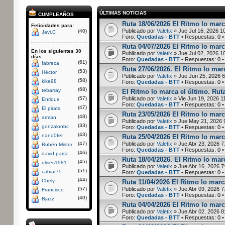
ÚLTIMAS NOTICIAS
CUMPLEAÑOS
Ruta 18/06/2026 El Ritmo lo marc
Felicidades para:
Publicado por
Valetix
» Jue Jul 16, 2026 1
(40)
Javi.C
Foro:
Quedadas - BTT
• Respuestas:
0
•
Ruta 04/07/2026 El Ritmo lo marc
En los siguientes 30
Publicado por
Valetix
» Jue Jul 02, 2026 1
días
Foro:
Quedadas - BTT
• Respuestas:
0
•
(61)
fabreca
Ruta 27/06/2026. El Ritmo lo marc
(53)
Héctor
Publicado por
Valetix
» Jue Jun 25, 2026 
(58)
kike98
Foro:
Quedadas - BTT
• Respuestas:
0
•
(68)
tebarray
El Ritmo lo marca el último. Rut
(57)
Publicado por
Valetix
» Vie Jun 19, 2026 1
Enrique
Foro:
Quedadas - BTT
• Respuestas:
0
•
(47)
El pirata
Ruta 23/05/2026 El Ritmo lo marc
(48)
arman
Publicado por
Valetix
» Jue May 21, 2026 
(33)
gonzalonbc
Foro:
Quedadas - BTT
• Respuestas:
0
•
(43)
nand0fer
Ruta 25/04/2026 El Ritmo lo marca
(47)
Publicado por
Valetix
» Jue Abr 23, 2026 7
Rubén Mister
Foro:
Quedadas - BTT
• Respuestas:
0
•
(46)
david.parra
Ruta 18/04/2026. El Ritmo lo marc
(45)
ulises1981
Publicado por
Valetix
» Jue Abr 16, 2026 7
(51)
cabiar75
Foro:
Quedadas - BTT
• Respuestas:
0
•
(44)
Chely
Ruta 11/04/2026 El Ritmo lo marca
(57)
Publicado por
Valetix
» Jue Abr 09, 2026 7
Francisco
Foro:
Quedadas - BTT
• Respuestas:
0
•
(40)
Bjazz
Ruta 04/04/2026 El Ritmo lo marc
Publicado por
Valetix
» Jue Abr 02, 2026 8
Foro:
Quedadas - BTT
• Respuestas:
0
•