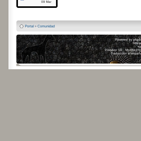
09 Mar
Powered by
Board3
Portal
»
Comunidad
Powered by
php
Strea
sp
Prosilver SE - Modified 
Traducción al españ