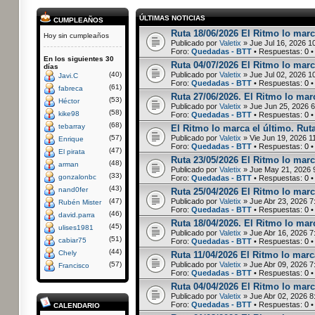
ÚLTIMAS NOTICIAS
CUMPLEAÑOS
Ruta 18/06/2026 El Ritmo lo marc
Hoy sin cumpleaños
Publicado por
Valetix
» Jue Jul 16, 2026 1
Foro:
Quedadas - BTT
• Respuestas:
0
•
En los siguientes 30
Ruta 04/07/2026 El Ritmo lo marc
días
(40)
Publicado por
Valetix
» Jue Jul 02, 2026 1
Javi.C
Foro:
Quedadas - BTT
• Respuestas:
0
•
(61)
fabreca
Ruta 27/06/2026. El Ritmo lo marc
(53)
Héctor
Publicado por
Valetix
» Jue Jun 25, 2026 
(58)
kike98
Foro:
Quedadas - BTT
• Respuestas:
0
•
(68)
tebarray
El Ritmo lo marca el último. Rut
(57)
Publicado por
Valetix
» Vie Jun 19, 2026 1
Enrique
Foro:
Quedadas - BTT
• Respuestas:
0
•
(47)
El pirata
Ruta 23/05/2026 El Ritmo lo marc
(48)
arman
Publicado por
Valetix
» Jue May 21, 2026 
(33)
gonzalonbc
Foro:
Quedadas - BTT
• Respuestas:
0
•
(43)
nand0fer
Ruta 25/04/2026 El Ritmo lo marca
(47)
Publicado por
Valetix
» Jue Abr 23, 2026 7
Rubén Mister
Foro:
Quedadas - BTT
• Respuestas:
0
•
(46)
david.parra
Ruta 18/04/2026. El Ritmo lo marc
(45)
ulises1981
Publicado por
Valetix
» Jue Abr 16, 2026 7
(51)
cabiar75
Foro:
Quedadas - BTT
• Respuestas:
0
•
(44)
Chely
Ruta 11/04/2026 El Ritmo lo marca
(57)
Publicado por
Valetix
» Jue Abr 09, 2026 7
Francisco
Foro:
Quedadas - BTT
• Respuestas:
0
•
Ruta 04/04/2026 El Ritmo lo marc
Publicado por
Valetix
» Jue Abr 02, 2026 8
Foro:
Quedadas - BTT
• Respuestas:
0
•
CALENDARIO