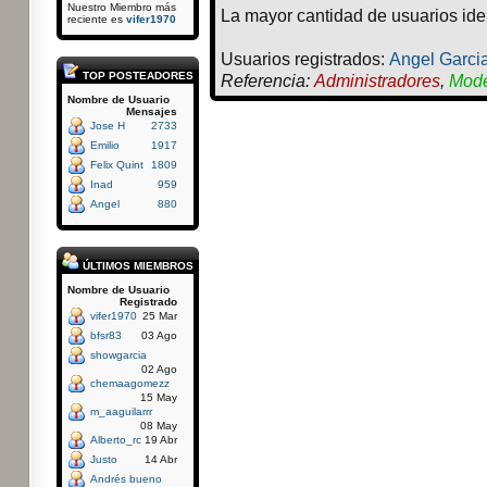
Nuestro Miembro más
La mayor cantidad de usuarios ide
reciente es
vifer1970
Usuarios registrados:
Angel Garci
TOP POSTEADORES
Referencia:
Administradores
,
Mode
Nombre de Usuario
Mensajes
Jose H
2733
Emilio
1917
Felix Quint
1809
Inad
959
Angel
880
ÚLTIMOS MIEMBROS
Nombre de Usuario
Registrado
vifer1970
25 Mar
bfsr83
03 Ago
showgarcia
02 Ago
chemaagomezz
15 May
m_aaguilarrr
08 May
Alberto_rc
19 Abr
Justo
14 Abr
Andrés bueno