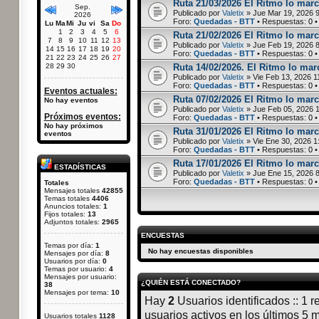
Ruta 21/03/2026 El Ritmo lo marc
Sep.
Publicado por
Valetix
» Jue Mar 19, 2026 
2026
Foro:
Quedadas - BTT
• Respuestas:
0
•
Lu
Ma
Mi
Ju
vi
Sa
Do
1
2
3
4
5
6
Ruta 21/02/2026 El Ritmo lo marc
7
8
9
10
11
12
13
Publicado por
Valetix
» Jue Feb 19, 2026 
14
15
16
17
18
19
20
Foro:
Quedadas - BTT
• Respuestas:
0
•
21
22
23
24
25
26
27
28
29
30
Ruta 14/02/2026. El Ritmo lo marc
Publicado por
Valetix
» Vie Feb 13, 2026 1
Foro:
Quedadas - BTT
• Respuestas:
0
•
Eventos actuales:
Ruta 07/02/2026 El Ritmo lo marc
No hay eventos
Publicado por
Valetix
» Jue Feb 05, 2026 
Próximos eventos:
Foro:
Quedadas - BTT
• Respuestas:
0
•
No hay próximos
Ruta 31/01/2026 El Ritmo lo marca
eventos
Publicado por
Valetix
» Vie Ene 30, 2026 1
Foro:
Quedadas - BTT
• Respuestas:
0
•
Ruta 17/01/2026 El Ritmo lo marc
ESTADÍSTICAS
Publicado por
Valetix
» Jue Ene 15, 2026 
Foro:
Quedadas - BTT
• Respuestas:
0
•
Totales
Mensajes totales
42855
Temas totales
4406
Anuncios totales:
1
Fijos totales:
13
Adjuntos totales:
2965
ENCUESTAS
Temas por día:
1
No hay encuestas disponibles
Mensajes por día:
8
Usuarios por día:
0
Temas por usuario:
4
Mensajes por usuario:
¿QUIÉN ESTÁ CONECTADO?
38
Mensajes por tema:
10
Hay
2
Usuarios identificados :: 1 r
usuarios activos en los últimos 5 
Usuarios totales
1128