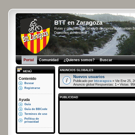
BTT en Zaragoza
Rutas y quedadas de bicicleta de montaña (Mountain 
Demonios del desierto...
Portal
Comunidad
¿Quienes somos?
Buscar
ANUNCIOS GLOBALES
MENÚ
Nuevos usuarios
Contenido
Publicado por
bttzaragoza
» Vie Ene 25, 2
Buscar
Anuncio global Respuestas:
1
• Vistas:
95
Registrarse
PUBLICIDAD
Ayuda
Guía
Guía de BBCode
Terminos de uso
Política de
privacidad